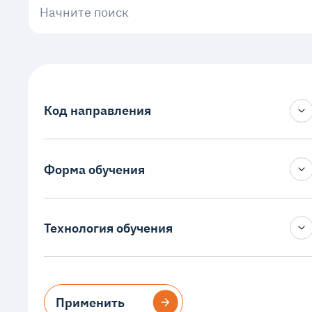
Начните поиск
Код направления
Форма обучения
Введите
Очно-заочная
Технология обучения
Заочная
Дистанционная
Применить
Применить