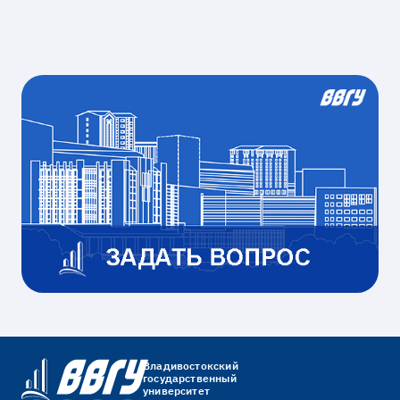
Владивостокский
государственный
университет