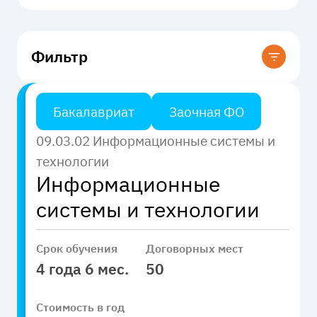
Фильтр
Бакалавриат
Заочная ФО
Код направления
09.03.02 Информационные системы и
технологии
Форма обучения
Введите
Информационные
системы и технологии
Очно-заочная
Технология обучения
Заочная
Срок обучения
Договорных мест
4 года 6 мес.
50
Дистанционная
Стоимость в год
Применить
Применить