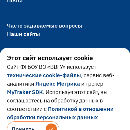
Почта
Часто задаваемые вопросы
Наши сайты
Этот сайт использует cookie
Официально
Cайт ФГБОУ ВО «ВВГУ» использует
технические cookie-файлы
, сервис веб-
Сведения об образовательной
аналитики
Яндекс Метрика
и трекер
Ресурсы и сервисы
организации
MyTraker SDK
. Используя этот сайт, вы
Сведения о доходах руководителя
Расписание занятий
соглашаетесь на обработку данных в
соответствии с
Политикой в отношении
Противодействие коррупции
Портфолио преподавателя
обработки персональных данных
.
Версия для слабовидящих
Противодействие идеологии терроризма
Библиотека
© 2026 Владивостокский государственный
Принять
Принять