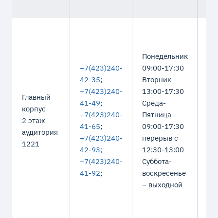
ДИ
ТЕ
Понедельник
•Э
+7(423)240-
09:00-17:30
ec
42-35
;
Вторник
•Го
+7(423)240-
13:00-17:30
gm
Главный
41-49
;
Среда-
•М
корпус
+7(423)240-
Пятница
mn
2 этаж
41-65
;
09:00-17:30
•То
аудитория
+7(423)240-
перерыв с
mn
1221
42-93;
12:30-13:00
•Ю
+7(423)240-
Суббота-
jur
41-92
;
воскресенье
– выходной
СТ
ТЕ
za