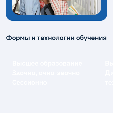
Формы и технологии обучения
Высшее образование
Вы
Заочно, очно-заочно
Д
Сессионно
те