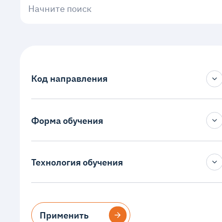
Начните поиск
Код направления
Форма обучения
Введите
Очно-заочная
Технология обучения
Заочная
Дистанционная
Применить
Применить